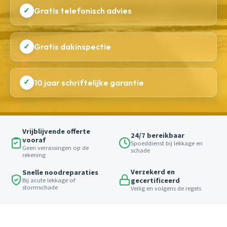
✓
Gratis telefonisch advies
✓
Gratis dakinspectie
✓
10 jaar schriftelijke garantie
Vrijblijvende offerte
24/7 bereikbaar
vooraf
Spoeddienst bij lekkage en
Geen verrassingen op de
schade
rekening
Verzekerd en
Snelle noodreparaties
gecertificeerd
Bij acute lekkage of
stormschade
Veilig en volgens de regels