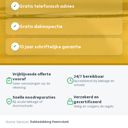
✓
Gratis telefonisch advies
✓
Gratis dakinspectie
✓
10 jaar schriftelijke garantie
Vrijblijvende offerte
24/7 bereikbaar
vooraf
Spoeddienst bij lekkage en
Geen verrassingen op de
schade
rekening
Verzekerd en
Snelle noodreparaties
gecertificeerd
Bij acute lekkage of
stormschade
Veilig en volgens de regels
Home
Services
Dakbedekking Heemskerk