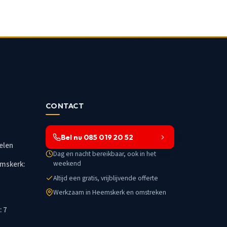
CONTACT
Bel nu 085 019 20 52
elen
Dag en nacht bereikbaar, ook in het
weekend
mskerk:
Altijd een gratis, vrijblijvende offerte
Werkzaam in Heemskerk en omstreken
: 7