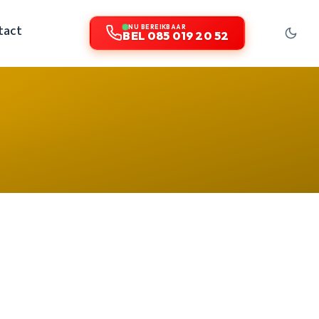
tact
NU BEREIKBAAR
BEL 085 019 20 52