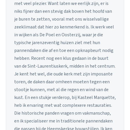
met veel plezier. Want laten we eerlijk zijn, er is
niks fijner dan een stevig dak boven het hoofd van
je buren te zetten, vooral met ons wisselvallige
zeeklimaat dat hier zo kenmerkend is. Ik werk veel
in wijken als De Poel en Oosterzij, waar je die
typische jarenzeventig huizen ziet met hun
pannendaken die af en toe een opknapbeurt nodig
hebben. Recent nog een klus gedaan in de buurt
van de Sint-Laurentiuskerk, midden in het centrum.
Je kent het wel, die oude kerk met zijn imposante
toren, de daken daar omheen moeten tegen een
stootje kunnen, met al die regen en wind van de
kust. En een stukje verderop, bij Kasteel Marquette,
heb ik ervaring met wat complexere restauraties.
Die historische panden vragen om vakmanschap,
en ik specialiseer me in traditionele pannendaken
die passen bij de Heemskerkse bouwstijlen. Ik ken