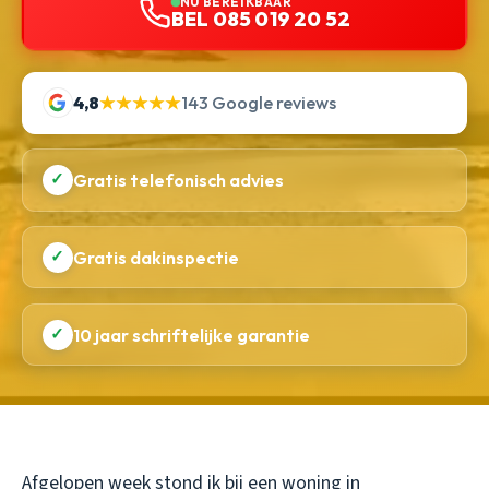
NU BEREIKBAAR
BEL 085 019 20 52
4,8
★★★★★
143 Google reviews
✓
Gratis telefonisch advies
✓
Gratis dakinspectie
✓
10 jaar schriftelijke garantie
Afgelopen week stond ik bij een woning in