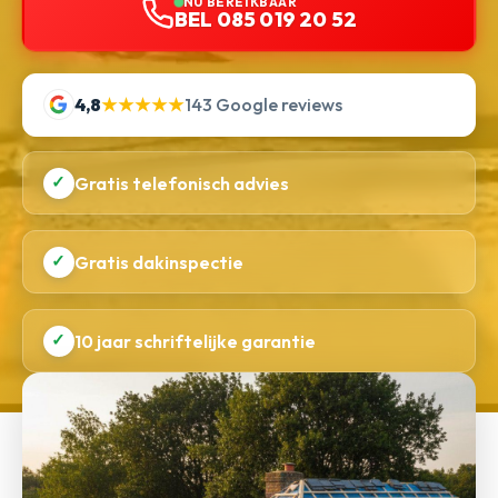
NU BEREIKBAAR
BEL 085 019 20 52
4,8
★★★★★
143 Google reviews
✓
Gratis telefonisch advies
✓
Gratis dakinspectie
✓
10 jaar schriftelijke garantie