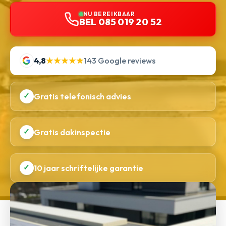
NU BEREIKBAAR
BEL 085 019 20 52
4,8
★★★★★
143 Google reviews
✓
Gratis telefonisch advies
✓
Gratis dakinspectie
✓
10 jaar schriftelijke garantie