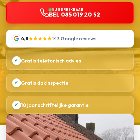
NU BEREIKBAAR
BEL 085 019 20 52
4,8
★★★★★
143 Google reviews
✓
Gratis telefonisch advies
✓
Gratis dakinspectie
✓
10 jaar schriftelijke garantie