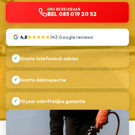
NU BEREIKBAAR
BEL 085 019 20 52
4,8
★★★★★
143 Google reviews
✓
Gratis telefonisch advies
✓
Gratis dakinspectie
✓
10 jaar schriftelijke garantie