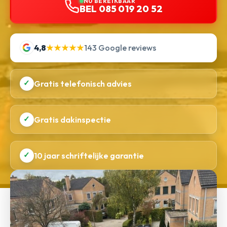
NU BEREIKBAAR
BEL 085 019 20 52
4,8
★★★★★
143 Google reviews
✓
Gratis telefonisch advies
✓
Gratis dakinspectie
✓
10 jaar schriftelijke garantie