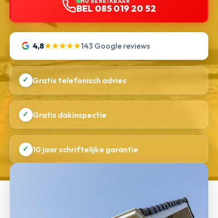
NU BEREIKBAAR
BEL 085 019 20 52
4,8
★★★★★
143 Google reviews
✓
Gratis telefonisch advies
✓
Gratis dakinspectie
✓
10 jaar schriftelijke garantie