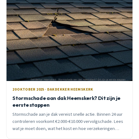
20 OKTOBER 2025 · DAKDEKKER HEEMSKERK
Stormschade aan dak Heemskerk? Dit zijn je
eerste stappen
Stormschade aan je dak vereist snelle actie. Binnen 24 uur
controleren voorkomt €2.000-€10.000 vervolgschade. Lees
wat je moet doen, wat het kost en hoe verzekeringen
werken bij stormschade in Heemskerk.