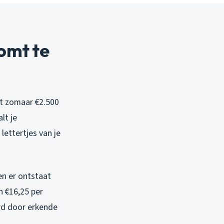
omt te
et zomaar €2.500
lt je
lettertjes van je
en er ontstaat
n €16,25 per
erd door erkende