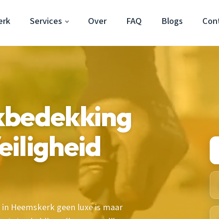
erk
Services
Over
FAQ
Blogs
Con
kbedekking
iligheid
in Heemskerk geen luxe is maar