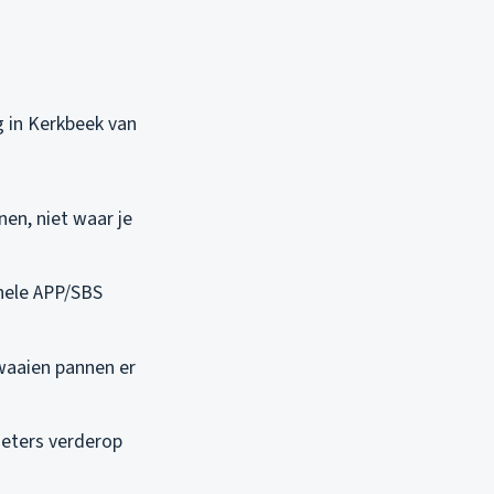
g in Kerkbeek van
en, niet waar je
nele APP/SBS
waaien pannen er
meters verderop