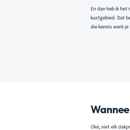
En dan heb ik het 
kustgebied. Dat b
die kennis werk j
Wanneer
Oké, niet elk dakp