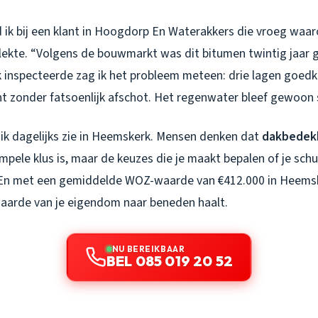
 ik bij een klant in Hoogdorp En Waterakkers die vroeg waar
r lekte. “Volgens de bouwmarkt was dit bitumen twintig jaar 
dak inspecteerde zag ik het probleem meteen: drie lagen goe
ht zonder fatsoenlijk afschot. Het regenwater bleef gewoon 
 ik dagelijks zie in Heemskerk. Mensen denken dat
dakbedekk
mpele klus is, maar de keuzes die je maakt bepalen of je schu
En met een gemiddelde WOZ-waarde van €412.000 in Heemsker
aarde van je eigendom naar beneden haalt.
NU BEREIKBAAR
BEL 085 019 20 52