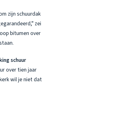
om zijn schuurdak
gegarandeerd,” zei
dkoop bitumen over
staan.
ing schuur
ur over tien jaar
k wil je niet dat