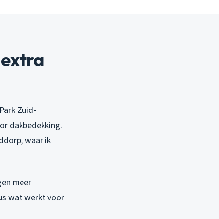
extra
Park Zuid-
oor dakbedekking.
ddorp, waar ik
jgen meer
Dus wat werkt voor