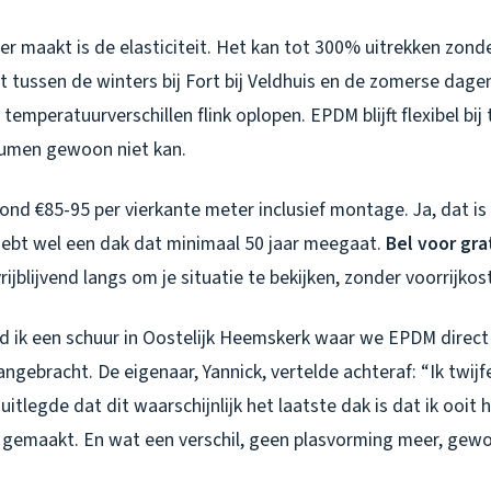
r maakt is de elasticiteit. Het kan tot 300% uitrekken zonde
t tussen de winters bij Fort bij Veldhuis en de zomerse dage
emperatuurverschillen flink oplopen. EPDM blijft flexibel bi
itumen gewoon niet kan.
ond €85-95 per vierkante meter inclusief montage. Ja, dat i
hebt wel een dak dat minimaal 50 jaar meegaat.
Bel voor gra
ijblijvend langs om je situatie te bekijken, zonder voorrijkos
 ik een schuur in Oostelijk Heemskerk waar we EPDM direct
gebracht. De eigenaar, Yannick, vertelde achteraf: “Ik twijf
 uitlegde dat dit waarschijnlijk het laatste dak is dat ik ooit 
 gemaakt. En wat een verschil, geen plasvorming meer, gew