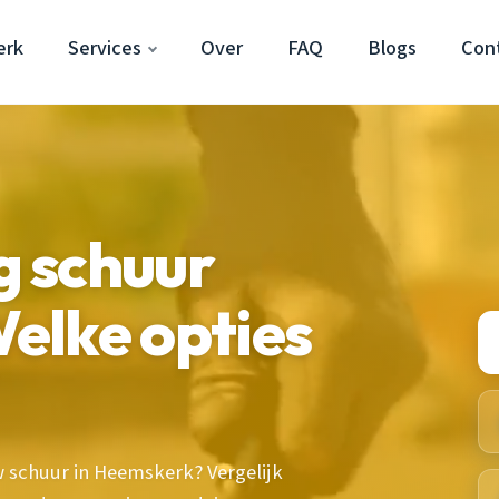
erk
Services
Over
FAQ
Blogs
Con
 schuur
elke opties
w schuur in Heemskerk? Vergelijk