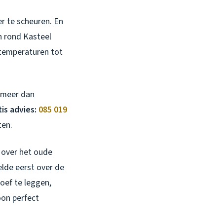
r te scheuren. En
n rond Kasteel
j temperaturen tot
s meer dan
tis advies:
085 019
ten.
 over het oude
elde eerst over de
hoef te leggen,
oon perfect