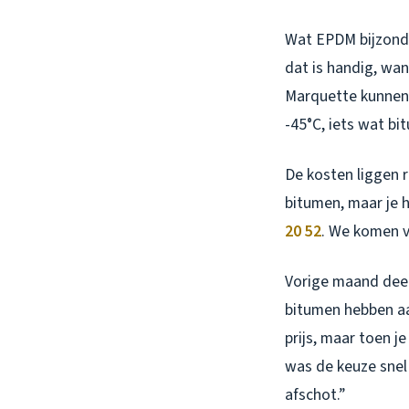
Wat EPDM bijzonde
dat is handig, wan
Marquette kunnen t
-45°C, iets wat b
De kosten liggen r
bitumen, maar je 
20 52
. We komen vr
Vorige maand deed
bitumen hebben aan
prijs, maar toen je
was de keuze snel
afschot.”