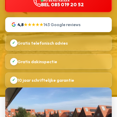
NU BEREIKBAAR
BEL 085 019 20 52
4,8
★★★★★
143 Google reviews
✓
Gratis telefonisch advies
✓
Gratis dakinspectie
✓
10 jaar schriftelijke garantie